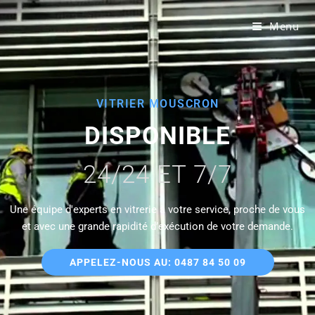
Menu
VITRIER MOUSCRON
DISPONIBLE
24/24 ET 7/7
Une équipe d'experts en vitrerie à votre service, proche de vous
et avec une grande rapidité d’exécution de votre demande.
APPELEZ-NOUS AU: 0487 84 50 09